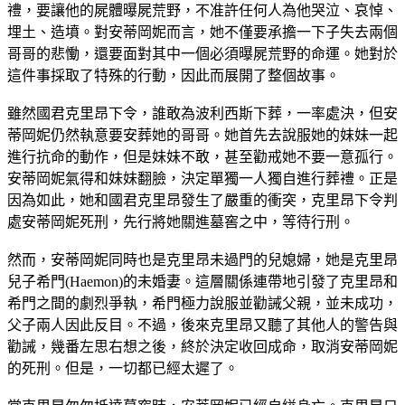
禮，要讓他的屍體曝屍荒野，不准許任何人為他哭泣、哀悼、
埋土、造墳。對安蒂岡妮而言，她不僅要承擔一下子失去兩個
哥哥的悲慟，還要面對其中一個必須曝屍荒野的命運。她對於
這件事採取了特殊的行動，因此而展開了整個故事。
雖然國君克里昂下令，誰敢為波利西斯下葬，一率處決，但安
蒂岡妮仍然執意要安葬她的哥哥。她首先去說服她的妹妹一起
進行抗命的動作，但是妹妹不敢，甚至勸戒她不要一意孤行。
安蒂岡妮氣得和妹妹翻臉，決定單獨一人獨自進行葬禮。正是
因為如此，她和國君克里昂發生了嚴重的衝突，克里昂下令判
處安蒂岡妮死刑，先行將她關進墓窖之中，等待行刑。
然而，安蒂岡妮同時也是克里昂未過門的兒媳婦，她是克里昂
兒子希門(Haemon)的未婚妻。這層關係連帶地引發了克里昂和
希門之間的劇烈爭執，希門極力說服並勸誡父親，並未成功，
父子兩人因此反目。不過，後來克里昂又聽了其他人的警告與
勸誡，幾番左思右想之後，終於決定收回成命，取消安蒂岡妮
的死刑。但是，一切都已經太遲了。