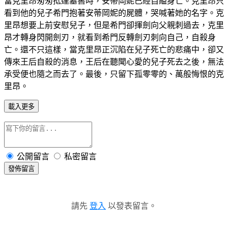
當克里昂匆匆抵達墓窖時，安蒂岡妮已經自縊身亡。克里昂只
看到他的兒子希門抱著安蒂岡妮的屍體，哭喊著她的名字。克
里昂想要上前安慰兒子，但是希門卻揮劍向父親刺過去，克里
昂才轉身閃開劍刃，就看到希門反轉劍刃刺向自己，自殺身
亡。還不只這樣，當克里昂正沉陷在兒子死亡的悲痛中，卻又
傳來王后自殺的消息，王后在聽聞心愛的兒子死去之後，無法
承受便也隨之而去了。最後，只留下孤零零的、萬般悔恨的克
里昂。
載入更多
公開留言
私密留言
發佈留言
請先
登入
以發表留言。