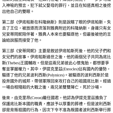
入神喻的預言，犯下弒父娶母的罪行，並且在知道真相之後挖
出他自己的雙眼。
第二部《伊底帕斯在科隆納斯》則是說瞎了眼的伊底帕斯，失
去了王位，被放逐而流落到雅典附近的科隆納斯，身邊只有女
兒安蒂岡妮陪伴著，雅典人本來也要驅逐他，但最後被他的言
論給說服而接受了他。
第三部《安蒂岡妮》主要是敘述伊底帕斯死後，他的兒子們和
女兒們的故事。伊底帕斯過世之後，他的兩個兒子共同為底比
斯(Thebes)王國輔政。但是這兩兄弟彼此心懷鬼胎，都想要爭
奪並掌握權力。其中，伊提克里茲(Eteocles)佔有國內的優勢，
驅逐了他的兄弟波利西斯(Polynices)。被驅逐的波利西斯於是
投奔國外的城邦，帶領軍隊回來攻打自己的祖國底比斯。經過
一場自相殘殺的大戰之後，兩兄弟雙雙陣亡，死於沙場。
後來，由克里昂(Creon)繼任國君，他認為伊提克里茲擔負了
保護底比斯本國的職責，應該予以厚重的葬禮，但是波利西斯
卻是背叛祖國的行為，因次下令不准為叛國者波利西斯舉行葬