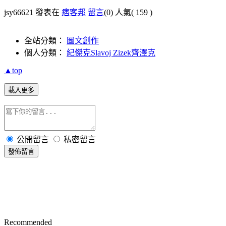
jsy66621 發表在
痞客邦
留言
(0)
人氣(
159
)
全站分類：
圖文創作
個人分類：
紀傑克Slavoj Zizek齊澤克
▲top
載入更多
公開留言
私密留言
發佈留言
Recommended