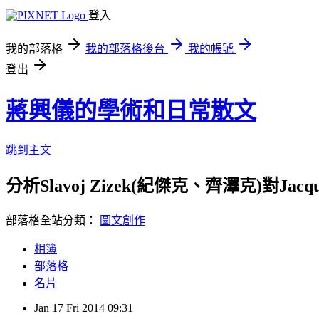
登入
我的部落格
我的部落格後台
我的帳號
登出
蔣興儀的學術和日常散文
跳到主文
分析Slavoj Zizek(紀傑克、齊澤克)對Jac
部落格全站分類：
圖文創作
相簿
部落格
名片
Jan
17
Fri
2014
09:31