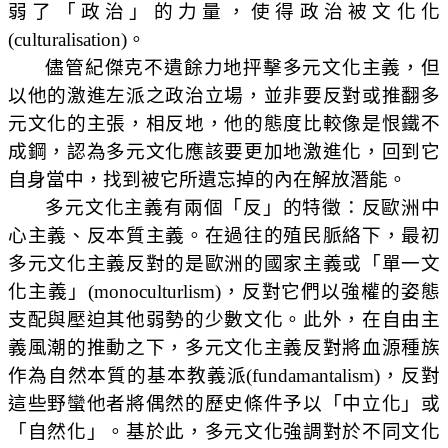
弱了「政治」的力量，使得政治被文化化
(culturalisation)
。
儘管紀傑克不遺餘力地抨擊多元文化主義，但
以他的激進左派之政治立場，並非要反對或推翻多
元文化的主張，相反地，他的態度比較像是恨鐵不
成鋼，認為多元文化應該要更加地激進化，回到它
自身當中，找到被它所遺忘掉的內在解放潛能。
多元文化主義有兩個「反」的特徵：反歐洲中
心主義、反本質主義。在過往的殖民脈絡下，最初
多元文化主義反對的是歐洲的國家主義或「單一文
化主義」
(monoculturlism)
，反對它們以強權的姿態
支配與壓迫其他弱勢的少數文化。此外，在自由主
義風潮的推動之下，多元文化主義反對將血源種族
作為自然本質的基本教義派
(fundamantalism)
，反對
這些野蠻他者將偶然的歷史條件予以「中立化」或
「自然化」。基於此，多元文化強調對於不同文化