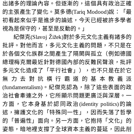
出諸多的理論內容。但逐漸的，這個具有政治正確
的主張產生了變化。莫多德
(Tariq Modood)
說：「最
初看起來似乎是進步的論述，今天已經被許多學者
視為是保守的，甚至是反動的。」
紀傑克
(Slavoj Žižek)
對於多元文化主義有諸多的
批評。對他而言，多元文化主義的問題，不只是在
於各個文化族群之間產生了隔閡與孤立（例如德國
總理梅克爾最近針對德國內部的反難民聲浪，批評
多元文化造成了「平行社會」），也不只是在於它
無力去對抗橫行霸道的基本教義派
(fundamentalism)
。紀傑克認為，除了這些表面的政
治社會牽連之外，它所顯示問題更廣泛與深層。一
方面，它本身基於認同政治
(identity politics)
的論
述，擁護文化的「特殊同一性」，因而失落了哲學
的「普遍性」面向。另一方面，它抱持「文化」的
姿態，暗地裡支撐了全球資本主義的蔓延，因此削