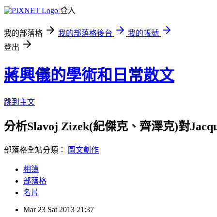
登入
我的部落格
我的部落格後台
我的帳號
登出
蔣興儀的學術和日常散文
跳到主文
分析Slavoj Zizek(紀傑克、齊澤克)對Jac
部落格全站分類：
圖文創作
相簿
部落格
名片
Mar
23
Sat
2013
21:37