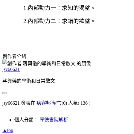
1.
內部動力一：求知的渴望。
2.
內部動力二：求錯的欲望。
創作者介紹
jsy66621
蔣興儀的學術和日常散文
jsy66621 發表在
痞客邦
留言
(0)
人氣(
136
)
個人分類：
厚德書院解析
▲top